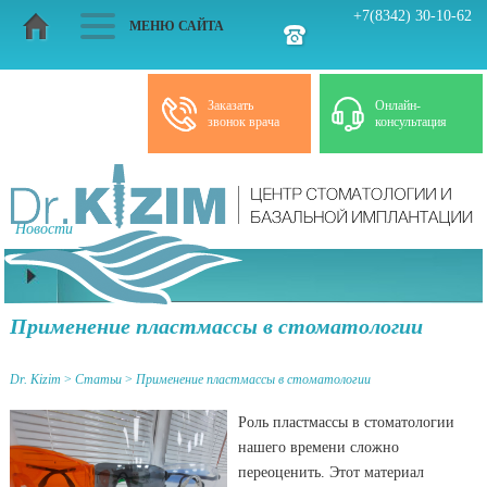
+7(8342) 30-10-62
МЕНЮ САЙТА
Заказать
Онлайн-
звонок врача
консультация
Новости
Статьи
Применение пластмассы в стоматологии
Dr. Kizim
>
Статьи
>
Применение пластмассы в стоматологии
Роль пластмассы в стоматологии
нашего времени сложно
переоценить. Этот материал