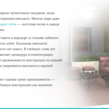
ергает мучительное ожидание, когда
 отторжения импланта. Многие люди даже
ации зубов
— настолько велик в народе
нию.
тавить в коридоре за стенами кабинета
анты зубов. Базальные импланты
осто нет шанса. В глубоких слоях нет
имплант процедура остеоинтеграции
том приживаемости конструкции на нижней
ше укореняются импланты в верхней
ает годовые сроки приживаемости —
стойчивую конструкцию как минимум