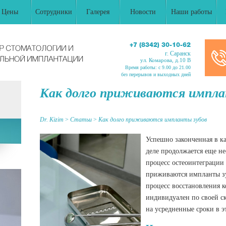
Цены
Сотрудники
Галерея
Новости
Наши работы
+7 (8342) 30-10-62
г. Саранск
ул. Комарова, д.10 В
Время работы: c 9.00 до 21.00
без перерывов и выходных дней
Как долго приживаются импла
Dr. Kizim
>
Статьи
>
Как долго приживаются импланты зубов
Успешно законченная в к
деле продолжается еще не
процесс остеоинтеграции 
приживаются импланты зуб
процесс восстановления к
индивидуален по своей ск
на усредненные сроки в э