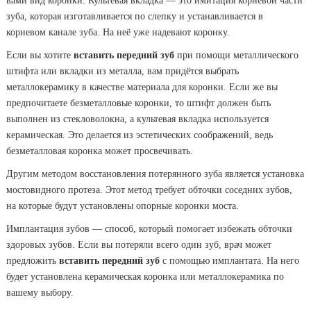
вами вид коронки. Культевая вкладка — это имитация корневой части
зуба, которая изготавливается по слепку и устанавливается в
корневом канале зуба. На неё уже надевают коронку.
Если вы хотите
вставить передний зуб
при помощи металлического
штифта или вкладки из металла, вам придётся выбрать
металлокерамику в качестве материала для коронки. Если же вы
предпочитаете безметалловые коронки, то штифт должен быть
выполнен из стекловолокна, а культевая вкладка используется
керамическая. Это делается из эстетических соображений, ведь
безметалловая коронка может просвечивать.
Другим методом восстановления потерянного зуба является установка
мостовидного протеза. Этот метод требует обточки соседних зубов,
на которые будут установлены опорные коронки моста.
Имплантация зубов — способ, который помогает избежать обточки
здоровых зубов. Если вы потеряли всего один зуб, врач может
предложить
вставить передний зуб
с помощью имплантата. На него
будет установлена керамическая коронка или металлокерамика по
вашему выбору.