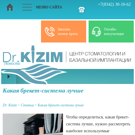
+7(8342) 30-10-62
МЕНЮ САЙТА
Заказать
Онлайн-
звонок врача
консультация
Новости
Статьи
Какая брекет-система лучше
Dr. Kizim
>
Статьи
>
Какая брекет-система лучше
Чтобы определиться, какая брекет-
система лучше, нужно рассмотреть
наиболее используемые