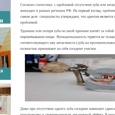
Согласно статистике, с проблемой отсутствия зуба или неск
живущих в разных регионах РФ. На первый взгляд, проблема
самом деле: специалисты утверждают, что адентия является
проблемой.
Удаление или потеря зуба по иной причине влечёт за собой
пережёвывания пищи. Функциональность теряется не только 
соответствующего ему антагониста (зуба на противополож
полностью принимают на себя соседние участки.
Даже при отсутствии одного зуба соседние начинают сдвига
пространство и скомпенсировать негативный эффект. В резул