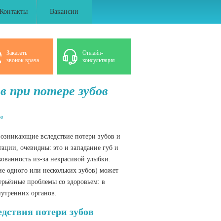
Контакты
Вакансии
Заказать
Онлайн-
звонок врача
консультация
в при потере зубов
ов
возникающие вследствие потери зубов и
ации, очевидны: это и западание губ и
кованность из-за некрасивой улыбки.
ие одного или нескольких зубов) может
ерьёзные проблемы со здоровьем: в
нутренних органов.
дствия потери зубов