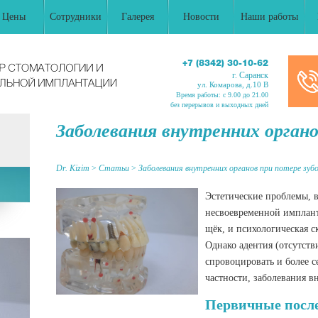
Цены
Сотрудники
Галерея
Новости
Наши работы
+7 (8342) 30-10-62
г. Саранск
ул. Комарова, д.10 В
Время работы: c 9.00 до 21.00
без перерывов и выходных дней
Заболевания внутренних органо
Dr. Kizim
>
Статьи
>
Заболевания внутренних органов при потере зуб
Эстетические проблемы, 
несвоевременной имплант
щёк, и психологическая с
Однако адентия (отсутств
спровоцировать и более с
частности, заболевания в
Первичные после