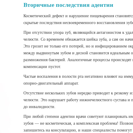
Вторичные последствия адентии
Косметический дефект и нарушение пищеварения становятся
скрытые последствия несвоевременного восстановления зуб
При отсутствии упора зуб, являющийся антагонистом к уда
челюсти. Со временем обнажается шейка зуба, а сам он нач
Это грозит не только его потерей, но и инфицированием ок
между выдвинутым зубом и десной становится идеальным о
размножения бактерий. Аналогичные процессы происходят и
компенсации пустот.
Частые воспаления в полости рта негативно влияют на имму
опорно-двигательный аппарат.
Отсутствие нескольких зубов нередко приводит к резкому
челюсти. Это нарушает работу нижнечелюстного сустава и 
до инвалидности.
При любой степени адентии врачи советуют планировать и
зубов — не косметическая, а комплексная проблема! Позвони
запишитесь на консультацию, и наши специалисты помогут 