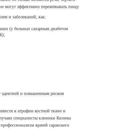
 не могут эффективно пережёвывать пищу.
лем и заболеваний, как:
ишки (у больных сахарным диабетом
К);
у адентией и повышенным риском
ривести к атрофии костной ткани и
случаях специалисты клиники Кизима
 профессионализм врачей саранского