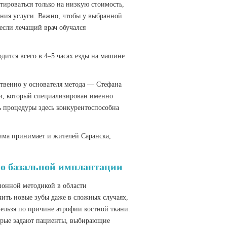
тироваться только на низкую стоимость,
зания услуги. Важно, чтобы у выбранной
 если лечащий врач обучался
дится всего в 4–5 часах езды на машине
ственно у основателя метода — Стефана
ии, который специализирован именно
ь процедуры здесь конкурентоспособна
има принимает и жителей Саранска,
о базальной имплантации
ионной методикой в области
чить новые зубы даже в сложных случаях,
ельзя по причине атрофии костной ткани.
торые задают пациенты, выбирающие