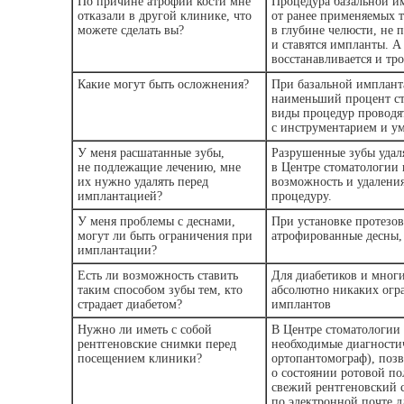
По причине атрофии кости мне
Процедура базальной и
отказали в другой клинике, что
от ранее применяемых 
можете сделать вы?
в глубине челюсти, не 
и ставятся импланты. А
восстанавливается и тр
Какие могут быть осложнения?
При базальной импланта
наименьший процент с
виды процедур проводят
с инструментарием и у
У меня расшатанные зубы,
Разрушенные зубы удаля
не подлежащие лечению, мне
в Центре стоматологии 
их нужно удалять перед
возможность и удаления
имплантацией?
процедуру.
У меня проблемы с деснами,
При установке протезов
могут ли быть ограничения при
атрофированные десны,
имплантации?
Есть ли возможность ставить
Для диабетиков и многи
таким способом зубы тем, кто
абсолютно никаких огр
страдает диабетом?
имплантов
Нужно ли иметь с собой
В Центре стоматологии 
рентгеновские снимки перед
необходимые диагностич
посещением клиники?
ортопантомограф), поз
о состоянии ротовой по
свежий рентгеновский 
по электронной почте д