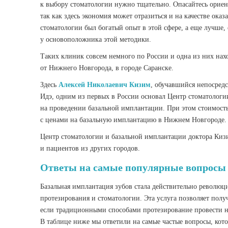
к выбору стоматологии нужно тщательно. Опасайтесь ориен
так как здесь экономия может отразиться и на качестве ока
стоматологии был богатый опыт в этой сфере, а еще лучше,
у основоположника этой методики.
Таких клиник совсем немного по России и одна из них нахо
от Нижнего Новгорода, в городе Саранске.
Здесь
Алексей Николаевич Кизим
, обучавшийся непосред
Идэ, одним из первых в России основал Центр стоматолог
на проведении базальной имплантации. При этом стоимост
с ценами на базальную имплантацию в Нижнем Новгороде.
Центр стоматологии и базальной имплантации доктора Киз
и пациентов из других городов.
Ответы на самые популярные вопросы 
Базальная имплантация зубов стала действительно революц
протезирования и стоматологии. Эта услуга позволяет полу
если традиционными способами протезирование провести н
В таблице ниже мы ответили на самые частые вопросы, ко