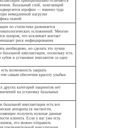
мплантации принципиально отличается
техник. Базальный слой, залегающий
подвергается атрофии — именно туда
 при немедленной нагрузке
офика тканей
ции по статистике развивается
томатологических осложнений. Многие
ся лазером, что исключает контакт
меньшает риск инфицирования.
ть необходимо, но сделать это лучше
и базальной имплантации, поскольку есть
 зубов и установки имплантов за одну
 есть возможность закрыть
 тем самым обеспечив красоту улыбки
х других категорий пациентов нет
аничений на установку базальных
и базальной имплантации есть все
еские аппараты (в частности,
воляющие получить нужные данные
лости клиента. Если у вас уже есть
снимок, его можно отправить
ля предварительной консультации