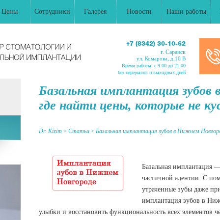
Цены
Сотрудники
Галерея
Новости
Наши работы
+7 (8342) 30-10-62
г. Саранск
ул. Комарова, д.10 В
Время работы: c 9.00 до 21.00
без перерывов и выходных дней
Базальная имплантация зубов 
где найти цены, которые не к
Dr. Kizim
>
Статьи
>
Базальная имплантация зубов в Нижнем Новгоро
Базальная имплантация 
частичной адентии. С по
утраченные зубы даже при
имплантация зубов в Ниж
улыбки и восстановить функциональность всех элементов ч