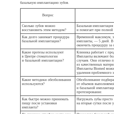
базальную имплантацию зубов.
Вопрос
Сколько зубов можно
Базальная имплантация 
восстановить этим методом?
и помогает при полной
Как долго занимает процедура
Временной максимум, з
базальной имплантации?
импланты, — 5 дней. В 
окончить процедуру за 
Какие протезы используют
Клиника работает с пр
в Центре стоматологии
Импланты включают бол
и базальной имплантации?
случаев. Они отлично 
из качественных матер
Импланты Biomed можно
удаления проблемного з
Какие методики обезболивания
Обезболивание подбира
используются?
от объемов выполняемо
и базальной имплантац
протезирование.
Как быстро можно принимать
Нагружать зубы просто 
пищу после установки
на вторые сутки после 
импланта?