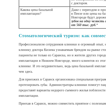
с доктором.
Какова цена базальной
Даже с переездом и пр
имплантации?
в Пензе или цены на б
Новгороде будут дорож
зубов на одну челюсть 
от 560 тыс. руб.
*
Стоматологический туризм: как совмес
Профессионализм сотрудников клиники и огромный опыт, н
клинику доктора Кизима узнаваемым брендом на рынке стом
пациенты не только из Саранска, но и жители других город
имплантации в Нижнем Новгороде, много клиентов из этог
клинике. И это неудивительно, ведь цена базальной импла
чем здесь.
Для приезжих в Саранск организована специальная програ
протезировать зубы. Администраторы клиники помогут па
предоставят варианты недорого съемного жилья поблизости
имплантации.
Приехав в Саранск, можно совместить приятное с полезны