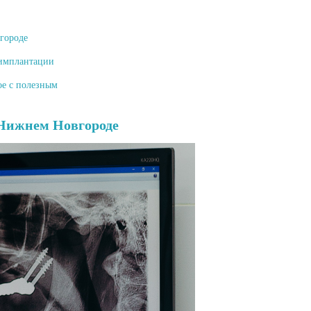
городе
 имплантации
ое с полезным
 Нижнем Новгороде