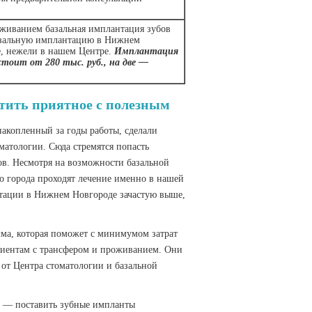
оживанием базальная имплантация зубов
азальную имплантацию в Нижнем
е, нежели в нашем Центре.
Имплантация
стоит от 280 тыс. руб., на две —
тить приятное с полезным
акопленный за годы работы, сделали
атологии. Сюда стремятся попасть
ов. Несмотря на возможности базальной
о города проходят лечение именно в нашей
нтации в Нижнем Новгороде зачастую выше,
мма, которая поможет с минимумом затрат
циентам с трансфером и проживанием. Они
 от Центра стоматологии и базальной
м — поставить зубные импланты