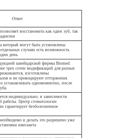
Ответ
позволяет восстановить как один зуб, так
 адентии
а который могут быть установлены
отдельных случаях есть возможность
один день
одукцией швейцарской фирмы Biomed.
ее трех сотен модификаций для разных
приживаются, изготовлены
иалов и не провоцируют отторжения.
 устанавливать одномоментно, после
уба.
ется индивидуально, в зависимости
й работы. Центр стоматологии
ии гарантирует безболезненное
необходимо и делать это разрешено уже
установки импланта