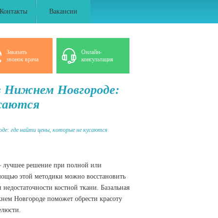
Контакты
Вакансии
Заказать
Онлайн-
звонок врача
консультация
в Нижнем Новгороде:
усаются
де: где найти цены, которые не кусаются
— лучшее решение при полной или
мощью этой методики можно восстановить
 недостаточности костной ткани.
Базальная
нем Новгороде поможет обрести красоту
елюсти.